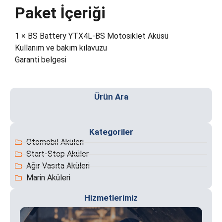
Paket İçeriği
1 × BS Battery YTX4L-BS Motosiklet Aküsü
Kullanım ve bakım kılavuzu
Garanti belgesi
Ürün Ara
Akünüz bittiğinde 7/24 konumunuza geliyoruz. Fatih ve
S
Kategoriler
çevresinde hızlı ve güvenli akü takviye hizmeti
Otomobil Aküleri
sunuyoruz.
Start-Stop Aküler
Ağır Vasıta Aküleri
Marin Aküleri
Hizmetlerimiz