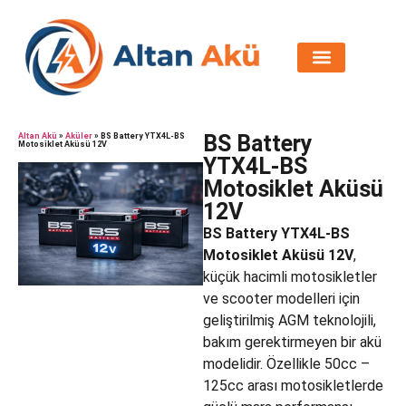
BS Battery
Altan Akü
»
Aküler
»
BS Battery YTX4L-BS
Motosiklet Aküsü 12V
YTX4L-BS
Motosiklet Aküsü
12V
BS Battery YTX4L-BS
Motosiklet Aküsü 12V
,
küçük hacimli motosikletler
ve scooter modelleri için
geliştirilmiş AGM teknolojili,
bakım gerektirmeyen bir akü
modelidir. Özellikle 50cc –
125cc arası motosikletlerde