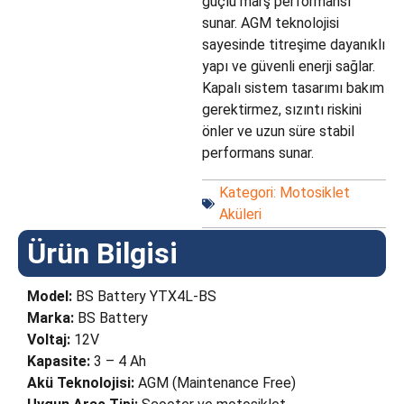
güçlü marş performansı
sunar. AGM teknolojisi
sayesinde titreşime dayanıklı
yapı ve güvenli enerji sağlar.
Kapalı sistem tasarımı bakım
gerektirmez, sızıntı riskini
önler ve uzun süre stabil
performans sunar.
Kategori:
Motosiklet
Aküleri
Ürün Bilgisi
Model:
BS Battery YTX4L-BS
Marka:
BS Battery
Voltaj:
12V
Kapasite:
3 – 4 Ah
Akü Teknolojisi:
AGM (Maintenance Free)