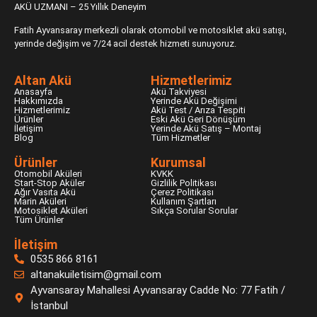
AKÜ UZMANI – 25 Yıllık Deneyim
Fatih Ayvansaray merkezli olarak otomobil ve motosiklet akü satışı,
yerinde değişim ve 7/24 acil destek hizmeti sunuyoruz.
Altan Akü
Hizmetlerimiz
Anasayfa
Akü Takviyesi
Hakkımızda
Yerinde Akü Değişimi
Hizmetlerimiz
Akü Test / Arıza Tespiti
Ürünler
Eski Akü Geri Dönüşüm
İletişim
Yerinde Akü Satış – Montaj
Blog
Tüm Hizmetler
Ürünler
Kurumsal
Otomobil Aküleri
KVKK
Start-Stop Aküler
Gizlilik Politikası
Ağır Vasıta Akü
Çerez Politikası
Marin Aküleri
Kullanım Şartları
Motosiklet Aküleri
Sıkça Sorular Sorular
Tüm Ürünler
İletişim
0535 866 8161
altanakuiletisim@gmail.com
Ayvansaray Mahallesi Ayvansaray Cadde No: 77 Fatih /
İstanbul