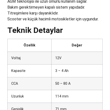
AGM teknolojisi ile uzun ömürlü kullanım sağlar.
Bakım gerektirmeyen kapalı sistem yapıdadır.
Titreşimlere karşı dayanıklıdır.
Scooter ve küçük hacimli motosikletler için uygundur.
Teknik Detaylar
Özellik
Değer
Voltaj
12V
Kapasite
3 – 4 Ah
CCA
50 – 80 A
Uzunluk
114 mm
Genişlik
71 mm