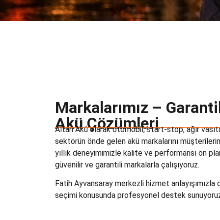
Markalarımız – Garantil
Akü Çözümleri
Altan Akü olarak otomobil, start-stop, ağır vasıta
sektörün önde gelen akü markalarını müşterileri
yıllık deneyimimizle kalite ve performansı ön pl
güvenilir ve garantili markalarla çalışıyoruz.
Fatih Ayvansaray merkezli hizmet anlayışımızla
seçimi konusunda profesyonel destek sunuyoruz