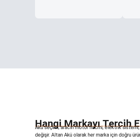
Hangi Markayı Tercih 
Akü seçimi; aracın motor hacmi, elektrik sistemi, 
değişir. Altan Akü olarak her marka için doğru ür