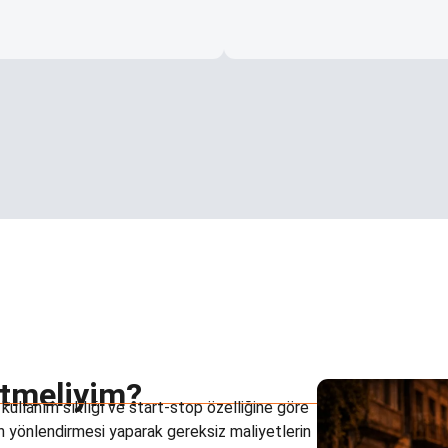
Etmeliyim?
kullanım sıklığı ve start-stop özelliğine göre
ün yönlendirmesi yaparak gereksiz maliyetlerin