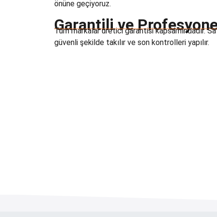
önüne geçiyoruz.
Garantili ve Profesyon
Tüm markalar üretici garantisi kapsamındadır. Sat
güvenli şekilde takılır ve son kontrolleri yapılır.