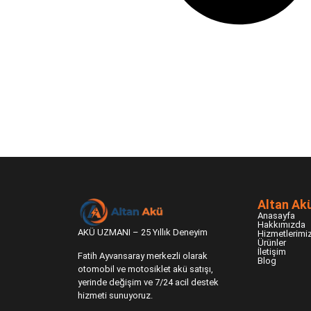
Altan Ak
Anasayfa
Hakkımızda
AKÜ UZMANI – 25 Yıllık Deneyim
Hizmetlerimi
Ürünler
İletişim
Fatih Ayvansaray merkezli olarak
Blog
otomobil ve motosiklet akü satışı,
yerinde değişim ve 7/24 acil destek
hizmeti sunuyoruz.