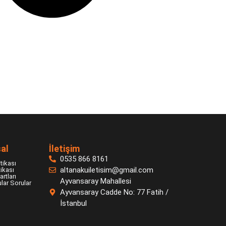
al
İletişim
0535 866 8161
itikası
altanakuiletisim@gmail.com
tikası
rtları
Ayvansaray Mahallesi
lar Sorular
Ayvansaray Cadde No: 77 Fatih /
İstanbul