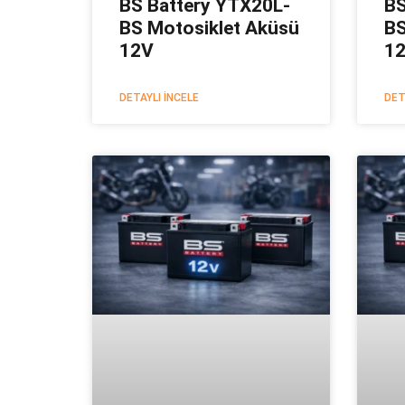
BS Battery YTX20L-
BS
BS Motosiklet Aküsü
BS
12V
1
DETAYLI İNCELE
DET