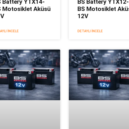
 Battery YTX14-
BS Battery YTX12-
 Motosiklet Aküsü
BS Motosiklet Akü
2V
12V
AYLI İNCELE
DETAYLI İNCELE