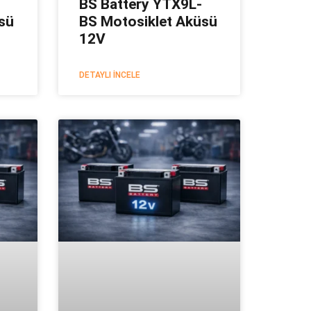
BS Battery YTX9L-
sü
BS Motosiklet Aküsü
12V
DETAYLI İNCELE