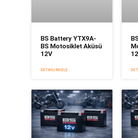
BS Battery YTX9A-
BS
BS Motosiklet Aküsü
Mo
12V
1
DETAYLI İNCELE
DET