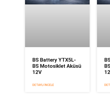
BS Battery YTX5L-
BS
BS Motosiklet Aküsü
BS
12V
1
DETAYLI İNCELE
DET