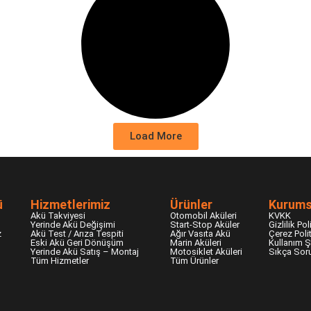
Load More
ü
Hizmetlerimiz
Ürünler
Kurums
Akü Takviyesi
Otomobil Aküleri
KVKK
Yerinde Akü Değişimi
Start-Stop Aküler
Gizlilik Pol
z
Akü Test / Arıza Tespiti
Ağır Vasıta Akü
Çerez Poli
Eski Akü Geri Dönüşüm
Marin Aküleri
Kullanım Şa
Yerinde Akü Satış – Montaj
Motosiklet Aküleri
Sıkça Soru
Tüm Hizmetler
Tüm Ürünler