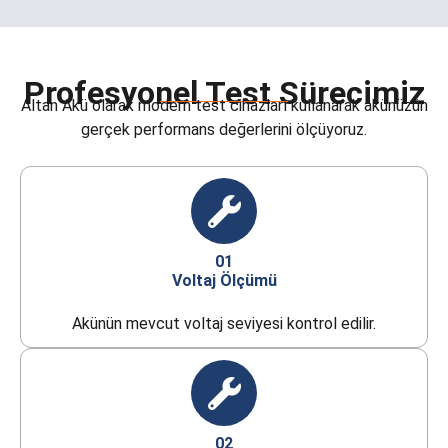
Profesyonel Test Sürecimiz
Altan Akü olarak modern test cihazları kullanarak akünüzün
gerçek performans değerlerini ölçüyoruz.
01
Voltaj Ölçümü
Akünün mevcut voltaj seviyesi kontrol edilir.
02