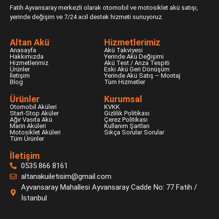
Fatih Ayvansaray merkezli olarak otomobil ve motosiklet akü satışı,
yerinde değişim ve 7/24 acil destek hizmeti sunuyoruz.
Altan Akü
Hizmetlerimiz
Anasayfa
Akü Takviyesi
Hakkımızda
Yerinde Akü Değişimi
Hizmetlerimiz
Akü Test / Arıza Tespiti
Ürünler
Eski Akü Geri Dönüşüm
İletişim
Yerinde Akü Satış – Montaj
Blog
Tüm Hizmetler
Ürünler
Kurumsal
Otomobil Aküleri
KVKK
Start-Stop Aküler
Gizlilik Politikası
Ağır Vasıta Akü
Çerez Politikası
Marin Aküleri
Kullanım Şartları
Motosiklet Aküleri
Sıkça Sorular Sorular
Tüm Ürünler
İletişim
0535 866 8161
altanakuiletisim@gmail.com
Ayvansaray Mahallesi Ayvansaray Cadde No: 77 Fatih /
İstanbul