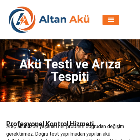
Akü Testi ve Arıza
Tespiti
Profesyonel Kontrol Hizmeti
Araç akünüzde yaşanan her problem doğrudan değişim
gerektirmez. Doğru test yapılmadan yapılan akü