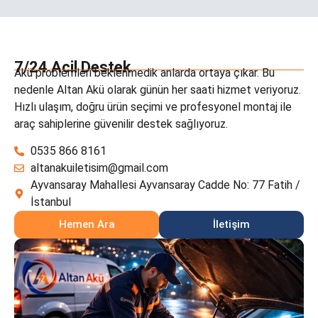
7/24 Acil Destek
Akü problemleri beklenmedik anlarda ortaya çıkar. Bu
nedenle Altan Akü olarak günün her saati hizmet veriyoruz.
Hızlı ulaşım, doğru ürün seçimi ve profesyonel montaj ile
araç sahiplerine güvenilir destek sağlıyoruz.
0535 866 8161
altanakuiletisim@gmail.com
Ayvansaray Mahallesi Ayvansaray Cadde No: 77 Fatih /
İstanbul
Hemen Ara
İletişim