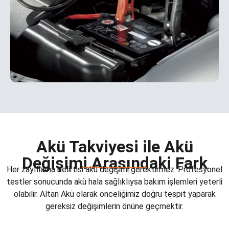
Akü Takviyesi ile Akü
Değişimi Arasındaki Fark
Her zayıflama belirtisi akü değişimi gerektirmez. Profesyonel
testler sonucunda akü hala sağlıklıysa bakım işlemleri yeterli
olabilir. Altan Akü olarak önceliğimiz doğru tespit yaparak
gereksiz değişimlerin önüne geçmektir.