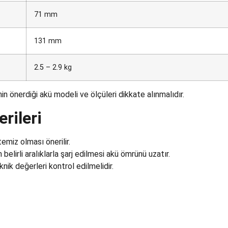
71 mm
131 mm
2.5 – 2.9 kg
in önerdiği akü modeli ve ölçüleri dikkate alınmalıdır.
rileri
miz olması önerilir.
lirli aralıklarla şarj edilmesi akü ömrünü uzatır.
nik değerleri kontrol edilmelidir.