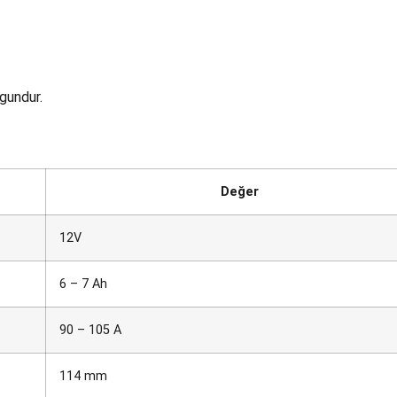
gundur.
Değer
12V
6 – 7 Ah
90 – 105 A
114 mm