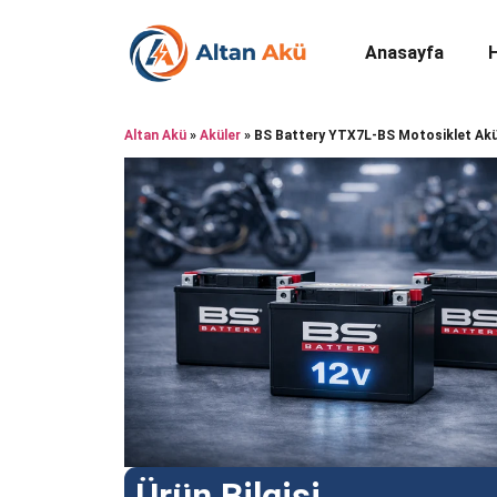
Anasayfa
Altan Akü
»
Aküler
»
BS Battery YTX7L-BS Motosiklet Ak
Ürün Bilgisi