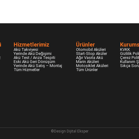
ü
Hizmetlerimiz
Ürünler
Kurums
Akü Takviyesi
Otomobil Aküleri
KVKK
Yerinde Akü Değişimi
Start-Stop Aküler
Gizlilik Pol
z
Akü Test / Arıza Tespiti
Ağır Vasıta Akü
Çerez Poli
Eski Akü Geri Dönüşüm
Marin Aküleri
Kullanım Şa
Yerinde Akü Satış – Montaj
Motosiklet Aküleri
Sıkça Soru
Tüm Hizmetler
Tüm Ürünler
©Design
Dijital Eksper