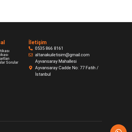
al
İletişim
0535 866 8161
itikası
altanakuiletisim@gmail.com
tikası
rtları
Ayvansaray Mahallesi
lar Sorular
Ayvansaray Cadde No: 77 Fatih /
İstanbul