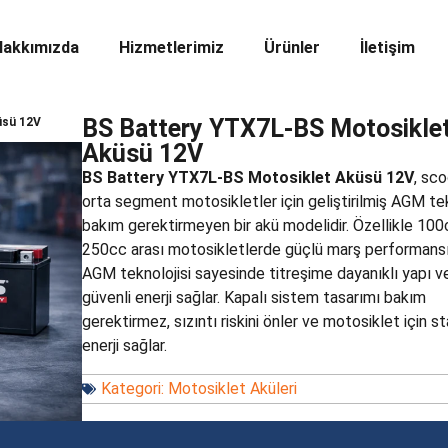
Hakkımızda
Hizmetlerimiz
Ürünler
İletişim
BS Battery YTX7L-BS Motosikle
üsü 12V
Aküsü 12V
BS Battery YTX7L-BS Motosiklet Aküsü 12V
, sc
orta segment motosikletler için geliştirilmiş AGM tekn
bakım gerektirmeyen bir akü modelidir. Özellikle 100
250cc arası motosikletlerde güçlü marş performansı
AGM teknolojisi sayesinde titreşime dayanıklı yapı v
güvenli enerji sağlar. Kapalı sistem tasarımı bakım
gerektirmez, sızıntı riskini önler ve motosiklet için st
enerji sağlar.
Kategori:
Motosiklet Aküleri