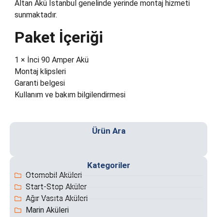
Altan Akü İstanbul genelinde yerinde montaj hizmeti
sunmaktadır.
Paket İçeriği
1 × İnci 90 Amper Akü
Montaj klipsleri
Garanti belgesi
Kullanım ve bakım bilgilendirmesi
Ürün Ara
Akünüz bittiğinde 7/24 konumunuza geliyoruz. Fatih ve
S
Kategoriler
çevresinde hızlı ve güvenli akü takviye hizmeti
Otomobil Aküleri
sunuyoruz.
Start-Stop Aküler
Ağır Vasıta Aküleri
Marin Aküleri