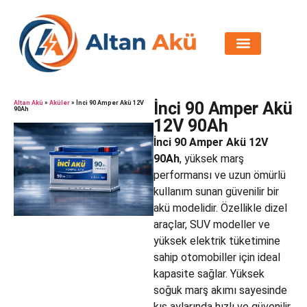
İnci 90 Amper Akü
Altan Akü
»
Aküler
»
İnci 90 Amper Akü 12V
90Ah
12V 90Ah
İnci 90 Amper Akü 12V
90Ah
, yüksek marş
performansı ve uzun ömürlü
kullanım sunan güvenilir bir
akü modelidir. Özellikle dizel
araçlar, SUV modeller ve
yüksek elektrik tüketimine
sahip otomobiller için ideal
kapasite sağlar. Yüksek
soğuk marş akımı sayesinde
kış aylarında hızlı ve güvenilir