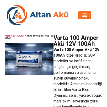
Varta 100 Amper
Altan Akü
»
Aküler
»
Varta 100 Amper Akü 12V
100Ah
Akü 12V 100Ah
Varta 100 Amper Akü 12V
100Ah
, dizel araçlar, SUV
modeller ve hafif ticari
araçlar için güçlü marş
performansı ve uzun ömür
sunan güvenilir bir akü
modelidir. Alman mühendisliği
ile üretilen Varta Blue
Dynamic serisi, yüksek soğuk
marş akımı sayesinde zorlu
hava koşullarında hızlı ve