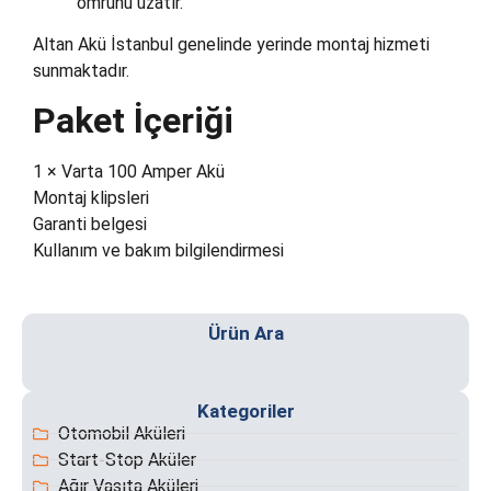
ömrünü uzatır.
Altan Akü İstanbul genelinde yerinde montaj hizmeti
sunmaktadır.
Paket İçeriği
1 × Varta 100 Amper Akü
Montaj klipsleri
Garanti belgesi
Kullanım ve bakım bilgilendirmesi
Ürün Ara
Akünüz bittiğinde 7/24 konumunuza geliyoruz. Fatih ve
S
Kategoriler
çevresinde hızlı ve güvenli akü takviye hizmeti
Otomobil Aküleri
sunuyoruz.
Start-Stop Aküler
Ağır Vasıta Aküleri