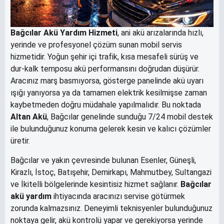
Bağcılar Akü Yardım Hizmeti
, ani akü arızalarında hızlı,
yerinde ve profesyonel çözüm sunan mobil servis
hizmetidir. Yoğun şehir içi trafik, kısa mesafeli sürüş ve
dur-kalk temposu akü performansını doğrudan düşürür.
Aracınız marş basmıyorsa, gösterge panelinde akü uyarı
ışığı yanıyorsa ya da tamamen elektrik kesilmişse zaman
kaybetmeden doğru müdahale yapılmalıdır. Bu noktada
Altan Akü
, Bağcılar genelinde sunduğu 7/24 mobil destek
ile bulunduğunuz konuma gelerek kesin ve kalıcı çözümler
üretir.
Bağcılar ve yakın çevresinde bulunan Esenler, Güneşli,
Kirazlı, İstoç, Batışehir, Demirkapı, Mahmutbey, Sultangazi
ve İkitelli bölgelerinde kesintisiz hizmet sağlanır.
Bağcılar
akü yardım
ihtiyacında aracınızı servise götürmek
zorunda kalmazsınız. Deneyimli teknisyenler bulunduğunuz
noktaya gelir, akü kontrolü yapar ve gerekiyorsa yerinde