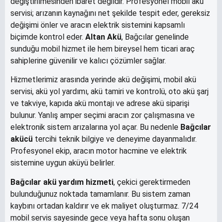
değiştirilmesinden ibaret değildir. Profesyonel mobil akü
servisi; arızanın kaynağını net şekilde tespit eder, gereksiz
değişimi önler ve aracın elektrik sistemini kapsamlı
biçimde kontrol eder.
Altan Akü
, Bağcılar genelinde
sunduğu mobil hizmet ile hem bireysel hem ticari araç
sahiplerine güvenilir ve kalıcı çözümler sağlar.
Hizmetlerimiz arasında yerinde akü değişimi, mobil akü
servisi, akü yol yardımı, akü tamiri ve kontrolü, oto akü şarj
ve takviye, kapıda akü montajı ve adrese akü siparişi
bulunur. Yanlış amper seçimi aracın zor çalışmasına ve
elektronik sistem arızalarına yol açar. Bu nedenle
Bağcılar
akücü
tercihi teknik bilgiye ve deneyime dayanmalıdır.
Profesyonel ekip, aracın motor hacmine ve elektrik
sistemine uygun aküyü belirler.
Bağcılar akü yardım hizmeti
, çekici gerektirmeden
bulunduğunuz noktada tamamlanır. Bu sistem zaman
kaybını ortadan kaldırır ve ek maliyet oluşturmaz. 7/24
mobil servis sayesinde gece veya hafta sonu oluşan