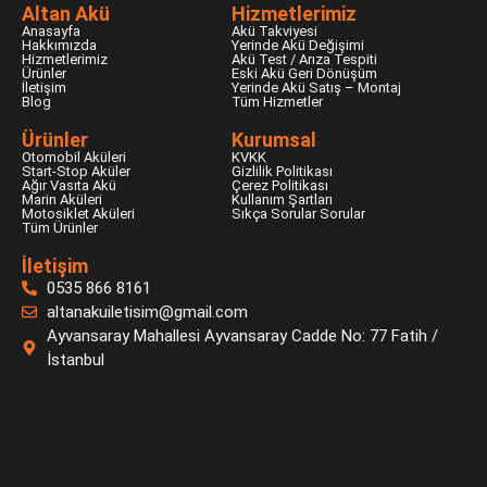
Altan Akü
Hizmetlerimiz
Anasayfa
Akü Takviyesi
Hakkımızda
Yerinde Akü Değişimi
Hizmetlerimiz
Akü Test / Arıza Tespiti
Ürünler
Eski Akü Geri Dönüşüm
İletişim
Yerinde Akü Satış – Montaj
Blog
Tüm Hizmetler
Ürünler
Kurumsal
Otomobil Aküleri
KVKK
Start-Stop Aküler
Gizlilik Politikası
Ağır Vasıta Akü
Çerez Politikası
Marin Aküleri
Kullanım Şartları
Motosiklet Aküleri
Sıkça Sorular Sorular
Tüm Ürünler
İletişim
0535 866 8161
altanakuiletisim@gmail.com
Ayvansaray Mahallesi Ayvansaray Cadde No: 77 Fatih /
İstanbul