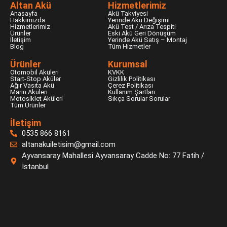
Altan Akü
Hizmetlerimiz
Anasayfa
Akü Takviyesi
Hakkımızda
Yerinde Akü Değişimi
Hizmetlerimiz
Akü Test / Arıza Tespiti
Ürünler
Eski Akü Geri Dönüşüm
İletişim
Yerinde Akü Satış – Montaj
Blog
Tüm Hizmetler
Ürünler
Kurumsal
Otomobil Aküleri
KVKK
Start-Stop Aküler
Gizlilik Politikası
Ağır Vasıta Akü
Çerez Politikası
Marin Aküleri
Kullanım Şartları
Motosiklet Aküleri
Sıkça Sorular Sorular
Tüm Ürünler
İletişim
0535 866 8161
altanakuiletisim@gmail.com
Ayvansaray Mahallesi Ayvansaray Cadde No: 77 Fatih /
İstanbul